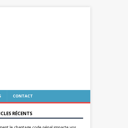
S
CONTACT
ICLES RÉCENTS
ent le chantage code pénal impacte vos