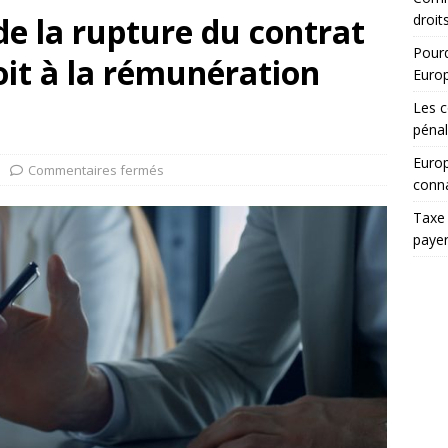
e la rupture du contrat
droit
Pourq
roit à la rémunération
Euro
Les c
pénal
Europ
Commentaires fermés
conna
Taxe 
paye