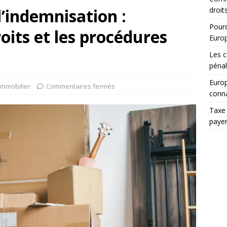
l’indemnisation :
droit
Pourq
its et les procédures
Euro
Les c
pénal
Europ
Immobilier
Commentaires fermés
conna
Taxe 
paye