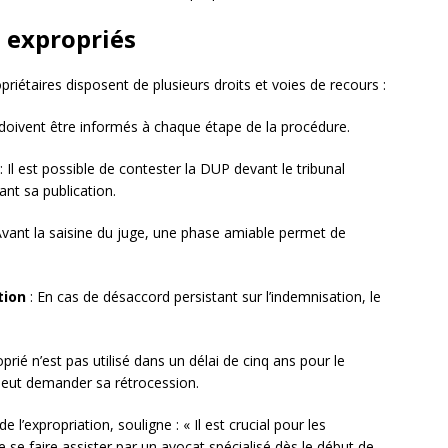
s expropriés
priétaires disposent de plusieurs droits et voies de recours :
 doivent être informés à chaque étape de la procédure.
: Il est possible de contester la DUP devant le tribunal
ant sa publication.
Avant la saisine du juge, une phase amiable permet de
tion
: En cas de désaccord persistant sur l’indemnisation, le
oprié n’est pas utilisé dans un délai de cinq ans pour le
re peut demander sa rétrocession.
de l’expropriation, souligne : « Il est crucial pour les
e se faire assister par un avocat spécialisé dès le début de