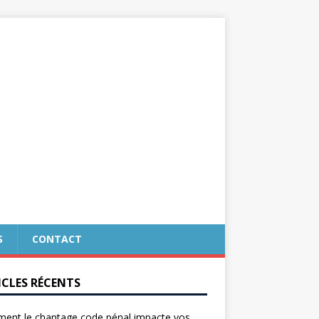
S
CONTACT
ICLES RÉCENTS
ent le chantage code pénal impacte vos