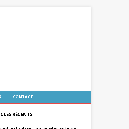
S
CONTACT
ICLES RÉCENTS
ent le chantage code pénal impacte vos