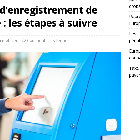
 d’enregistrement de
droit
Pourq
 : les étapes à suivre
Euro
Les c
mmobilier
Commentaires fermés
pénal
Europ
conna
Taxe 
paye