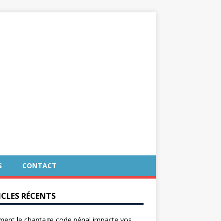
S
CONTACT
ICLES RÉCENTS
ent le chantage code pénal impacte vos