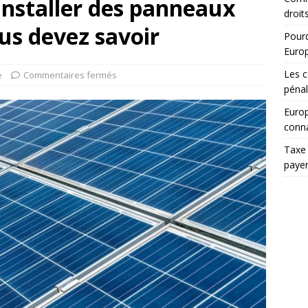
installer des panneaux
droit
ous devez savoir
Pourq
Euro
Les c
e
Commentaires fermés
pénal
Europ
conna
Taxe 
paye