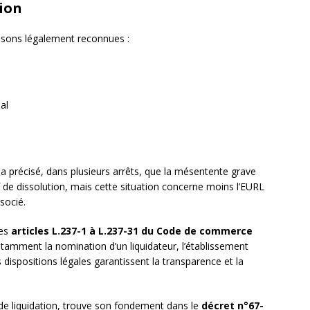
tion
aisons légalement reconnues :
al
a précisé, dans plusieurs arrêts, que la mésentente grave
f de dissolution, mais cette situation concerne moins l’EURL
socié.
les
articles L.237-1 à L.237-31 du Code de commerce
notamment la nomination d’un liquidateur, l’établissement
es dispositions légales garantissent la transparence et la
e de liquidation, trouve son fondement dans le
décret n°67-