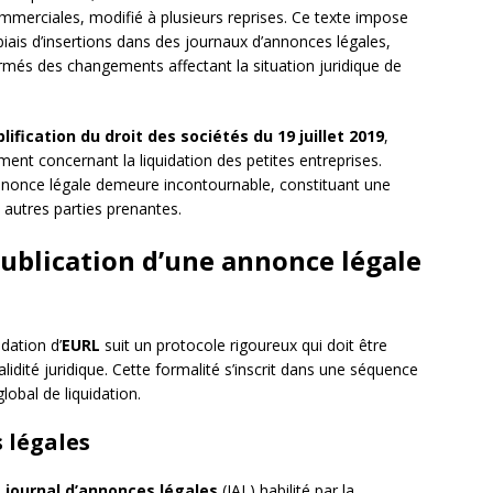
ommerciales, modifié à plusieurs reprises. Ce texte impose
 biais d’insertions dans des journaux d’annonces légales,
formés des changements affectant la situation juridique de
plification du droit des sociétés du 19 juillet 2019
,
ent concernant la liquidation des petites entreprises.
 annonce légale demeure incontournable, constituant une
 autres parties prenantes.
publication d’une annonce légale
idation d’
EURL
suit un protocole rigoureux qui doit être
idité juridique. Cette formalité s’inscrit dans une séquence
lobal de liquidation.
 légales
n
journal d’annonces légales
(JAL) habilité par la