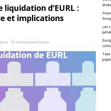
 liquidation d’EURL :
droit
Pourq
 et implications
Euro
Les c
pénal
Europ
eprise
Commentaires fermés
conna
Taxe 
paye