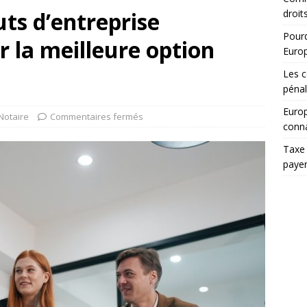
uts d’entreprise
droit
Pourq
ir la meilleure option
Euro
Les c
pénal
Europ
Notaire
Commentaires fermés
conna
Taxe 
paye