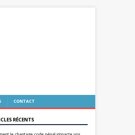
S
CONTACT
ICLES RÉCENTS
ent le chantage code pénal impacte vos