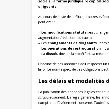
sociale
, la
forme juridique
, le
capital soc
dirigeants
.
Au cours de la vie de la filiale, d’autres évé
peut citer :
– Les
modifications statutaires
: changem
augmentation/réduction du capital.
– Les
changements de dirigeants
: nomin
– Les
opérations de restructuration
: fus
– La
dissolution
de la société et sa mise en 
Chacune de ces annonces doit respecter un f
la loi. Le non-respect de ces obligations peu
Les délais et modalités 
La publication des annonces légales est soumis
scrupuleusement. En règle générale, les anno
compter de l’événement concerné. Toutefois, 