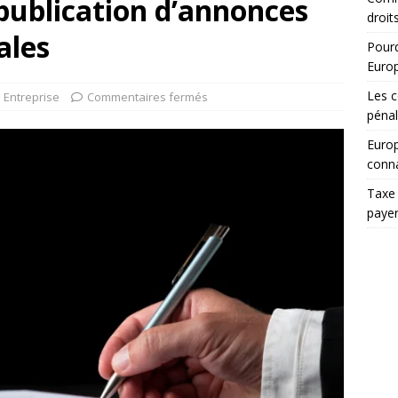
 publication d’annonces
droit
iales
Pourq
Euro
Les c
Entreprise
Commentaires fermés
pénal
Europ
conna
Taxe 
paye