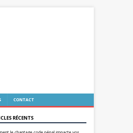
S
CONTACT
ICLES RÉCENTS
ent le chantage code pénal impacte vos