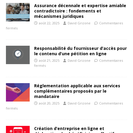
Assurance décennale et expertise amiable
contradictoire : fondements et
mécanismes juridiques
août 22, 2025
David Grizone
Commentaires
fermés
Responsabilité du fournisseur d’accès pour
le contenu d’une pétition en ligne
août 21, 2025
David Grizone
Commentaires
fermés
Réglementation applicable aux services
complémentaires proposés par le
mandataire
août 20, 2025
David Grizone
Commentaires
fermés
Création d’entreprise en ligne et