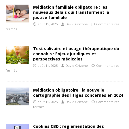
Médiation familiale obligatoire : les
nouveaux délais qui transforment la
justice familiale
août 15, 2025
David Grizone
Commentaires
fermés
Test salivaire et usage thérapeutique du
cannabis : Enjeux juridiques et
perspectives médicales
août 11, 2025
David Grizone
Commentaires
fermés
Médiation obligatoire : la nouvelle
cartographie des litiges concernés en 2024
août 11, 2025
David Grizone
Commentaires
fermés
Cookies CBD : réglementation des