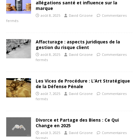
allégations santé et influence sur la
marque
août 8, 2025
David Grizone
Commentaires
fermés
Affacturage : aspects juridiques de la
gestion du risque client
août 8, 2025
David Grizone
Commentaires
fermés
Les Vices de Procédure : L’Art Stratégique
de la Défense Pénale
août 7, 2025
David Grizone
Commentaires
fermés
Divorce et Partage des Biens : Ce Qui
Change en 2025
août 3, 2025
David Grizone
Commentaires
fermés