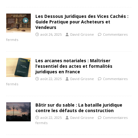
Les Dessous Juridiques des Vices Cachés :
Guide Pratique pour Acheteurs et
Vendeurs
août 26, 2025
David Grizone
Commentaires
fermés
Les arcanes notariales : Maîtriser
l’essentiel des actes et formalités
juridiques en France
août 22, 2025
David Grizone
Commentaires
fermés
Bâtir sur du sable : La bataille juridique
contre les défauts de construction
août 22, 2025
David Grizone
Commentaires
fermés