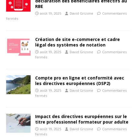
déclaration des bénéficiaires effectifs au
RBE
août 19, 2025
David Grizone
Commentaires
fermés
Création de site e-commerce et cadre
légal des systèmes de notation
août 19, 2025
David Grizone
Commentaires
fermés
Compte pro en ligne et conformité avec
les directives européennes (DSP2)
août 19, 2025
David Grizone
Commentaires
fermés
Impact des directives européennes sur le
titre professionnel formateur pour adulte
août 19, 2025
David Grizone
Commentaires
fermés