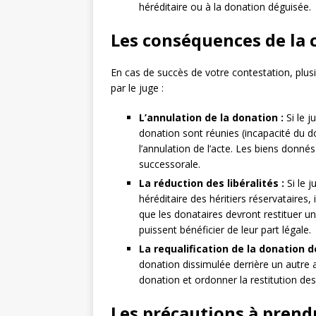
héréditaire ou à la donation déguisée.
Les conséquences de la 
En cas de succès de votre contestation, plu
par le juge :
L’annulation de la donation :
Si le j
donation sont réunies (incapacité du d
l’annulation de l’acte. Les biens donné
successorale.
La réduction des libéralités :
Si le j
héréditaire des héritiers réservataires, 
que les donataires devront restituer une
puissent bénéficier de leur part légale.
La requalification de la donation d
donation dissimulée derrière un autre act
donation et ordonner la restitution de
Les précautions à prendr