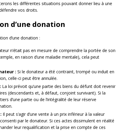
erons les différentes situations pouvant donner lieu à une
défendre vos droits.
ion d’une donation
ation d’une donation :
ateur n’était pas en mesure de comprendre la portée de son
emple, en raison d’une maladie mentale), cela peut
ateur :
Si le donateur a été contraint, trompé ou induit en
ion, celle-ci peut être annulée.
:
La loi prévoit qu’une partie des biens du défunt doit revenir
res (descendants et, à défaut, conjoint survivant). Si la
iers d’une partie ou de l’intégralité de leur réserve
nation.
:
Il peut s’agir d’une vente à un prix inférieur à la valeur
 consenti par le donateur. Si ces actes dissimulent en réalité
ander leur requalification et la prise en compte de ces