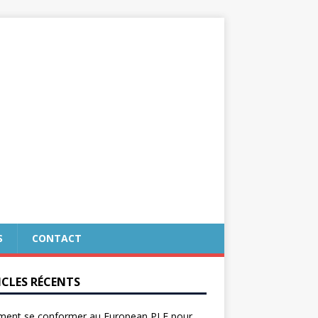
S
CONTACT
ICLES RÉCENTS
ent se conformer au European PLF pour