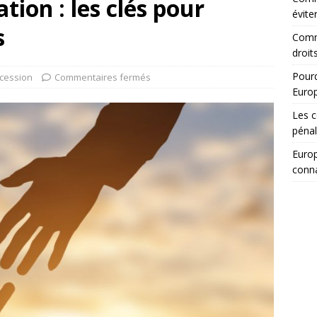
ion : les clés pour
évite
s
Comm
droit
Pourq
cession
Commentaires fermés
Euro
Les c
pénal
Europ
conna