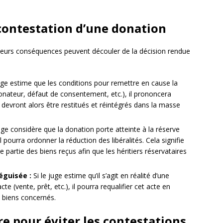
contestation d’une donation
sieurs conséquences peuvent découler de la décision rendue
uge estime que les conditions pour remettre en cause la
onateur, défaut de consentement, etc.), il prononcera
s devront alors être restitués et réintégrés dans la masse
uge considère que la donation porte atteinte à la réserve
il pourra ordonner la réduction des libéralités. Cela signifie
 partie des biens reçus afin que les héritiers réservataires
éguisée :
Si le juge estime qu’il s’agit en réalité d’une
e (vente, prêt, etc.), il pourra requalifier cet acte en
s biens concernés.
e pour éviter les contestations