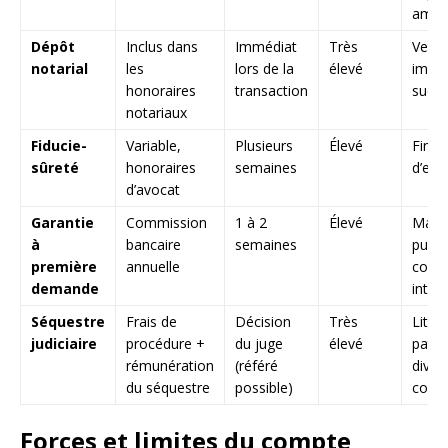
amia
Dépôt
Inclus dans
Immédiat
Très
Vent
notarial
les
lors de la
élevé
immob
honoraires
transaction
succe
notariaux
Fiducie-
Variable,
Plusieurs
Élevé
Fina
sûreté
honoraires
semaines
d’ent
d’avocat
Garantie
Commission
1 à 2
Élevé
Marc
à
bancaire
semaines
public
première
annuelle
contr
demande
inter
Séquestre
Frais de
Décision
Très
Litige
judiciaire
procédure +
du juge
élevé
patri
rémunération
(référé
divor
du séquestre
possible)
conte
Forces et limites du compte