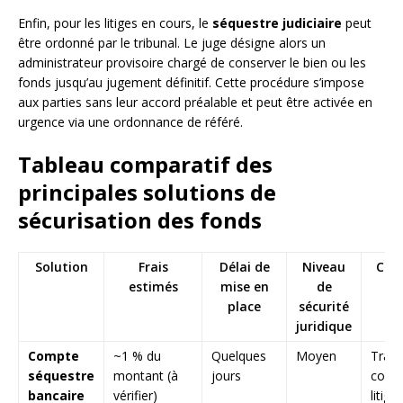
Enfin, pour les litiges en cours, le
séquestre judiciaire
peut
être ordonné par le tribunal. Le juge désigne alors un
administrateur provisoire chargé de conserver le bien ou les
fonds jusqu’au jugement définitif. Cette procédure s’impose
aux parties sans leur accord préalable et peut être activée en
urgence via une ordonnance de référé.
Tableau comparatif des
principales solutions de
sécurisation des fonds
Solution
Frais
Délai de
Niveau
Cas
estimés
mise en
de
ty
place
sécurité
juridique
Compte
~1 % du
Quelques
Moyen
Trans
séquestre
montant (à
jours
comm
bancaire
vérifier)
litige