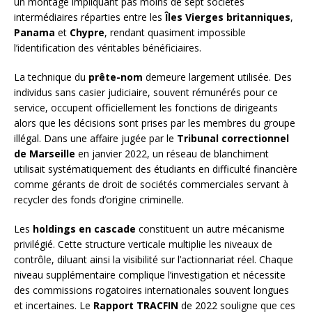
un montage impliquant pas moins de sept sociétés
intermédiaires réparties entre les
Îles Vierges britanniques
,
Panama
et
Chypre
, rendant quasiment impossible
l’identification des véritables bénéficiaires.
La technique du
prête-nom
demeure largement utilisée. Des
individus sans casier judiciaire, souvent rémunérés pour ce
service, occupent officiellement les fonctions de dirigeants
alors que les décisions sont prises par les membres du groupe
illégal. Dans une affaire jugée par le
Tribunal correctionnel
de Marseille
en janvier 2022, un réseau de blanchiment
utilisait systématiquement des étudiants en difficulté financière
comme gérants de droit de sociétés commerciales servant à
recycler des fonds d’origine criminelle.
Les
holdings en cascade
constituent un autre mécanisme
privilégié. Cette structure verticale multiplie les niveaux de
contrôle, diluant ainsi la visibilité sur l’actionnariat réel. Chaque
niveau supplémentaire complique l’investigation et nécessite
des commissions rogatoires internationales souvent longues
et incertaines. Le
Rapport TRACFIN
de 2022 souligne que ces