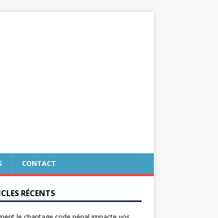
S
CONTACT
ICLES RÉCENTS
ent le chantage code pénal impacte vos