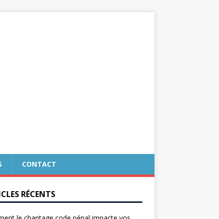
S
CONTACT
ICLES RÉCENTS
ent le chantage code pénal impacte vos