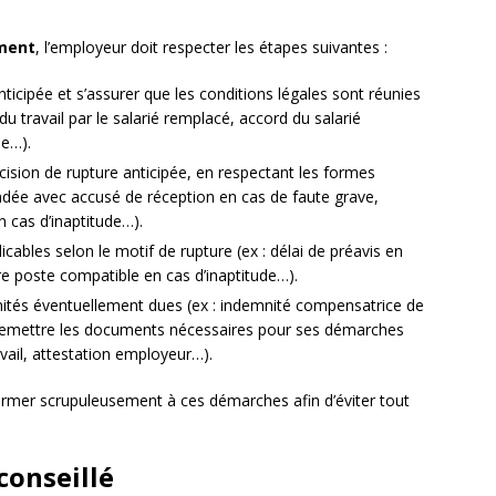
ment
, l’employeur doit respecter les étapes suivantes :
anticipée et s’assurer que les conditions légales sont réunies
e du travail par le salarié remplacé, accord du salarié
le…).
cision de rupture anticipée, en respectant les formes
andée avec accusé de réception en cas de faute grave,
n cas d’inaptitude…).
icables selon le motif de rupture (ex : délai de préavis en
re poste compatible en cas d’inaptitude…).
nités éventuellement dues (ex : indemnité compensatrice de
i remettre les documents nécessaires pour ses démarches
avail, attestation employeur…).
ormer scrupuleusement à ces démarches afin d’éviter tout
conseillé