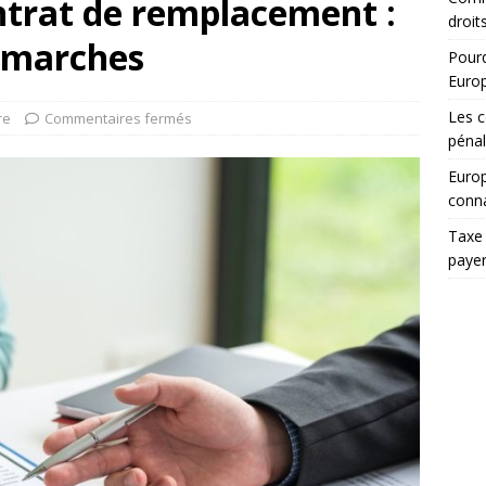
ntrat de remplacement :
droit
démarches
Pourq
Euro
Les c
re
Commentaires fermés
pénal
Europ
conna
Taxe 
paye