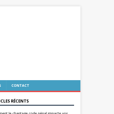
S
CONTACT
ICLES RÉCENTS
ent le chantage code pénal impacte vos