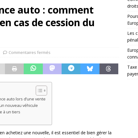
ance auto : comment
droit
Pourq
n en cas de cession du
Euro
Les c
pénal
Europ
Commentaires fermés
conna
Taxe 
paye
nce auto lors d’une vente
d’un nouveau véhicule
e à un tiers
 achetiez une nouvelle, il est essentiel de bien gérer la